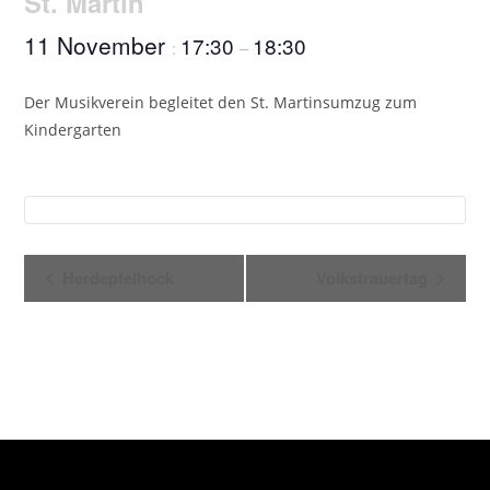
St. Martin
11 November
17:30
18:30
:
–
Der Musikverein begleitet den St. Martinsumzug zum
Kindergarten
V
Herdepfelhock
Volkstrauertag
e
r
a
n
s
t
a
l