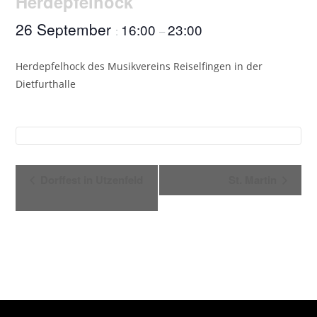
Herdepfelhock
26 September
16:00
23:00
:
–
Herdepfelhock des Musikvereins Reiselfingen in der
Dietfurthalle
V
Dorffest in Utzenfeld
St. Martin
e
r
a
n
s
t
a
l