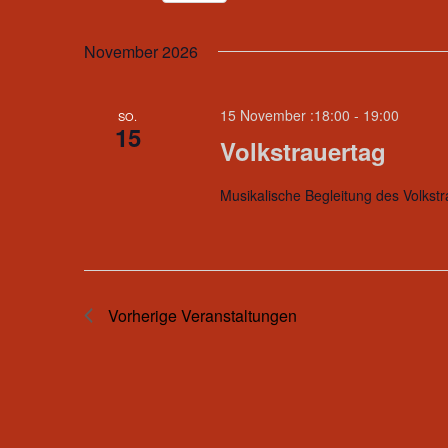
D
a
November 2026
t
u
15 November :18:00
-
19:00
SO.
m
15
Volkstrauertag
w
ä
h
Musikalische Begleitung des Volkst
l
e
n
.
Vorherige
Veranstaltungen