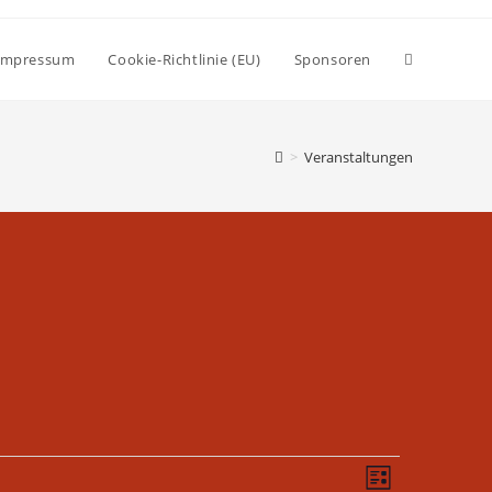
Impressum
Cookie-Richtlinie (EU)
Sponsoren
>
Veranstaltungen
A
V
L