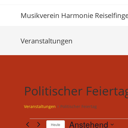
Zum
Inhalt
Musikverein Harmonie Reiselfinge
springen
Veranstaltungen
Politischer Feierta
Veranstaltungen
Politischer Feiertag
Veranstaltungen
Anstehend
Heute