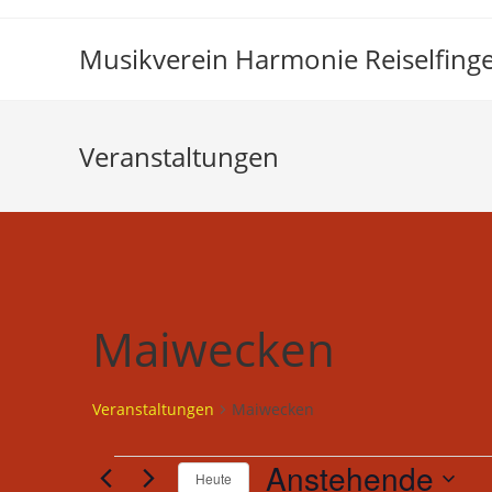
Zum
Inhalt
Musikverein Harmonie Reiselfinge
springen
Veranstaltungen
Maiwecken
Veranstaltungen
Maiwecken
Veranstaltungen
Anstehende
Heute