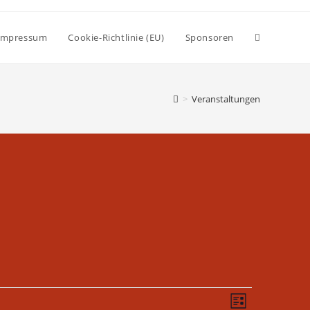
Impressum
Cookie-Richtlinie (EU)
Sponsoren
>
Veranstaltungen
A
V
L