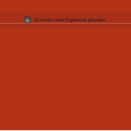
Es wurden keine Ergebnisse gefunden.
H
i
n
w
e
i
s